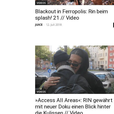
VIDEOS
Blackout in Ferropolis: Rin beim
splash! 21 // Video
JUICE
-
12. Juli 2018
VIDEOS
»Access All Areas«: RIN gewährt
mit neuer Doku einen Blick hinter
die Kulissen // Video