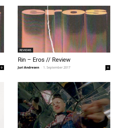
REVIEWS
Rin – Eros // Review
Juri Andresen
-
1. September 2017
0
0