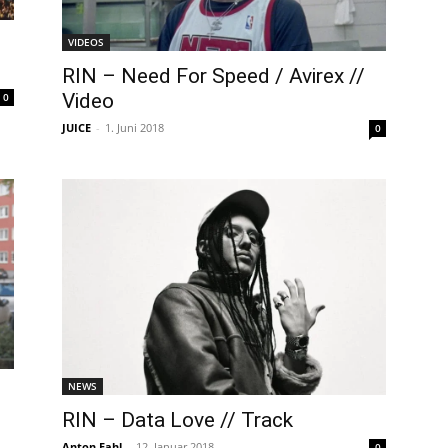
VIDEOS
RIN – Need For Speed / Avirex //
Video
0
JUICE
-
1. Juni 2018
0
NEWS
RIN – Data Love // Track
Anton Fahl
-
12. Januar 2018
0