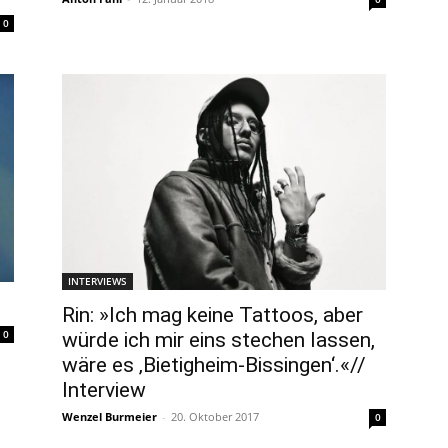
0
INTERVIEWS
Rin: »Ich mag keine Tattoos, aber
0
würde ich mir eins stechen lassen,
wäre es ‚Bietigheim-Bissingen‘.«//
Interview
Wenzel Burmeier
-
20. Oktober 2017
0