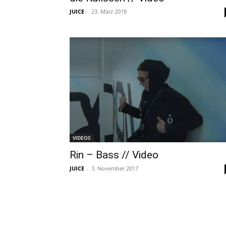
JUICE
-
23. März 2018
VIDEOS
Rin – Bass // Video
JUICE
-
3. November 2017