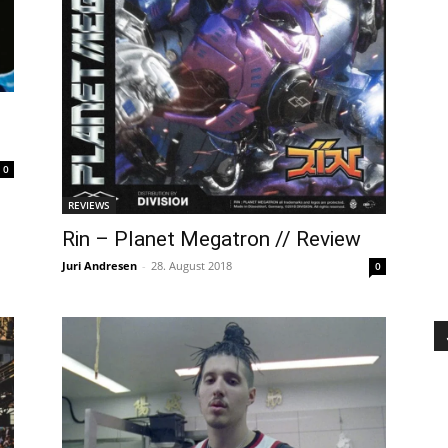
0
REVIEWS
Rin – Planet Megatron // Review
Juri Andresen
-
28. August 2018
0