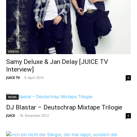
VIDEOS
Samy Deluxe & Jan Delay [JUICE TV
Interview]
JUICE TV
-
9. April 2014
0
NEWS
DJ Blastar – Deutschrap Mixtape Trilogie
JUICE
-
18. Dezember 2012
0