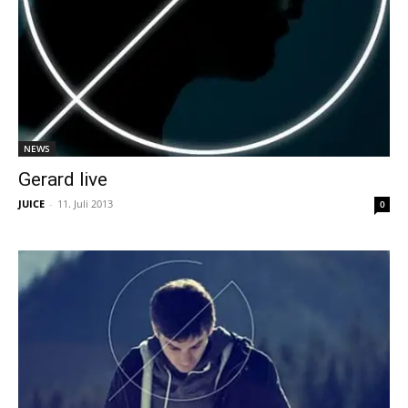
NEWS
Gerard live
JUICE
-
11. Juli 2013
0