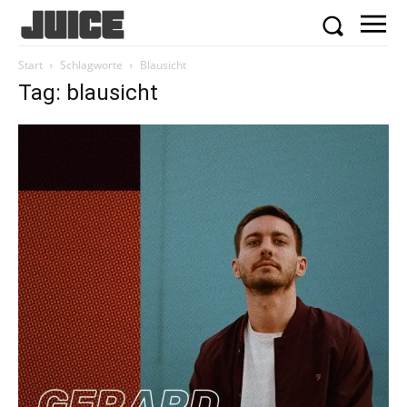
Start
Schlagworte
Blausicht
Tag: blausicht