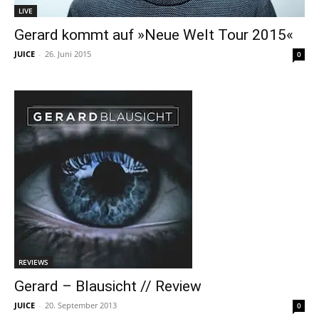
LIVE
Gerard kommt auf »Neue Welt Tour 2015«
JUICE
-
26. Juni 2015
0
REVIEWS
Gerard – Blausicht // Review
JUICE
-
20. September 2013
0