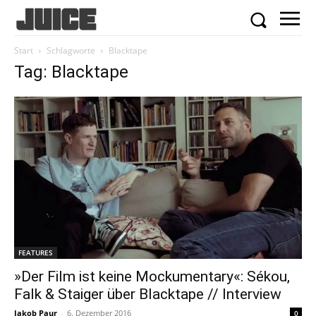
Start
Schlagworte
Blacktape
Tag: Blacktape
FEATURES
»Der Film ist keine Mockumentary«: Sékou,
Falk & Staiger über Blacktape // Interview
Jakob Paur
-
6. Dezember 2016
0