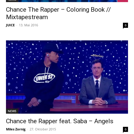
Chance The Rapper – Coloring Book //
Mixtapestream
JUICE
-
13. Mai 2016
0
NEWS
Chance the Rapper feat. Saba – Angels
Miles Zornig
-
27. Oktober 2015
0