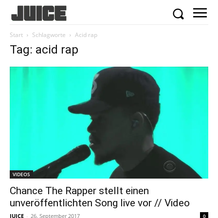
Start
Schlagworte
Acid rap
Tag: acid rap
VIDEOS
Chance The Rapper stellt einen
unveröffentlichten Song live vor // Video
JUICE
-
26. September 2017
0