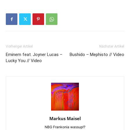
Vorheriger Artikel
Nächster Artikel
Eminem feat. Joyner Lucas –
Bushido – Mephisto // Video
Lucky You // Video
Markus Maisel
NBG Frankonia wassup!?