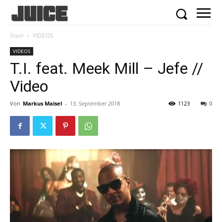
Start
VIDEOS
VIDEOS
T.I. feat. Meek Mill – Jefe //
Video
Von
Markus Maisel
-
13. September 2018
1123
0