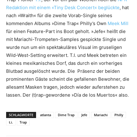
Redaktion mit einem «Tiny Desk Concert« beglückte
, hat
nach »Wraith« für die zweite Vorab-Single seines
kommenden Albums »Dime Trap« Philly’s Own
Meek Mill
für einen Feature-Part ins Boot geholt. »Jefe« heißt die
mit Mariachi-Trompeten-Samples gespickte Single und
wurde nun um ein spektakuläres Visual im gruseligen
Wild-West-Setting erweitert. T.I. und Meek betreten ein
kleines mexikanisches Dorf, das durch ein vorheriges
Blutbad ausgelöscht wurde. Die Präsenz der beiden
prominenten Gäste scheint die gefallenen Bewohner, die
allesamt Masken tragen, jedoch wieder auferstehen zu
lassen. Der (t)rap-gewordene »Día de los Muertos« also.
SCHLAGWORTE
atlanta
Dime Trap
Jefe
Mariachi
Philly
t.i.
Trap