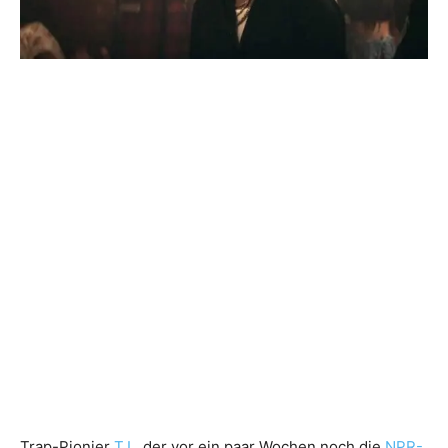
Trap-Pionier
T.I.
, der vor ein paar Wochen noch die
NPR-