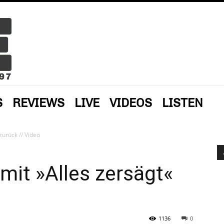
S
REVIEWS
LIVE
VIDEOS
LISTEN
zurück // Video
 mit »Alles zersägt«
1136
0