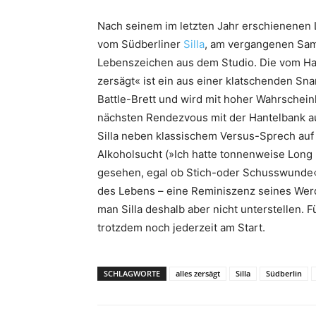
Nach seinem im letzten Jahr erschienenen L
vom Südberliner
Silla
, am vergangenen Sams
Lebenszeichen aus dem Studio. Die vom Ham
zersägt« ist ein aus einer klatschenden S
Battle-Brett und wird mit hoher Wahrschei
nächsten Rendezvous mit der Hantelbank auf
Silla neben klassischem Versus-Sprech auf
Alkoholsucht (»Ich hatte tonnenweise Long 
gesehen, egal ob Stich-oder Schusswunde«
des Lebens – eine Reminiszenz seines Werd
man Silla deshalb aber nicht unterstellen. F
trotzdem noch jederzeit am Start.
SCHLAGWORTE
alles zersägt
Silla
Südberlin