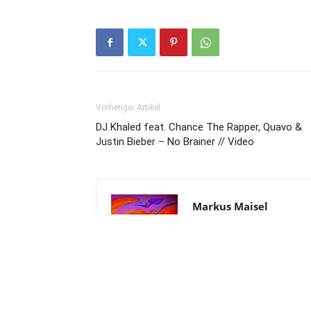
Vorheriger Artikel
DJ Khaled feat. Chance The Rapper, Quavo &
Justin Bieber – No Brainer // Video
Markus Maisel
NBG Frankonia wassup!?