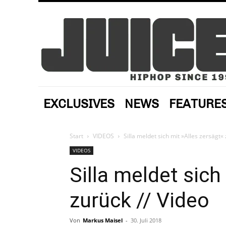
EXCLUSIVES
NEWS
FEATURE
Start
VIDEOS
Silla meldet sich mit »Alles zersägt« 
VIDEOS
Silla meldet sich
zurück // Video
Von
Markus Maisel
-
30. Juli 2018