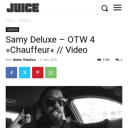
Start
VIDEOS
VIDEOS
Samy Deluxe – OTW 4
»Chauffeur« // Video
Von
Robin Thießen
-
9. Mai 2016
1183
0