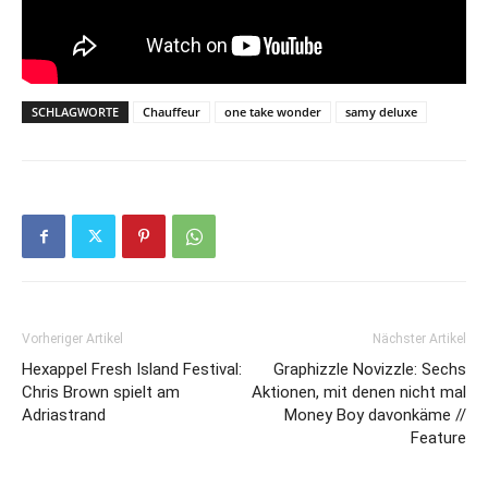
SCHLAGWORTE
Chauffeur
one take wonder
samy deluxe
Vorheriger Artikel
Nächster Artikel
Hexappel Fresh Island Festival:
Graphizzle Novizzle: Sechs
Chris Brown spielt am
Aktionen, mit denen nicht mal
Adriastrand
Money Boy davonkäme //
Feature