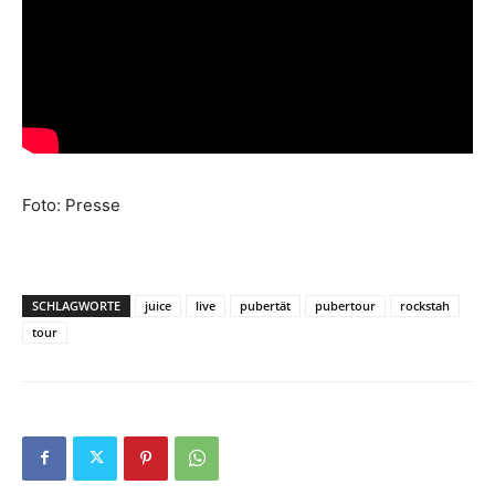
Foto: Presse
SCHLAGWORTE
juice
live
pubertät
pubertour
rockstah
tour