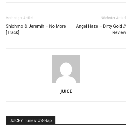
Vorheriger Artikel
Nächster Artikel
Shlohmo & Jeremih – No More
Angel Haze – Dirty Gold //
[Track]
Review
JUICE
JUICEY Tunes: US-Rap