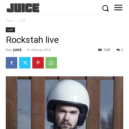
Start
LIVE
LIVE
Rockstah live
Von
JUICE
-
14. Februar 2014
1107
0