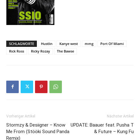
SCHLAGWORTE
Hustlin
Kanye west
mmg
Port Of Miami
Rick Ross
Ricky Rozay
The Bawse
Vorheriger Artikel
Nächster Artikel
Stormzy & Desiigner – Know
UPDATE: Baauer feat. Pusha T
Me From (Stööki Sound Panda
& Future – Kung Fu
Remix)