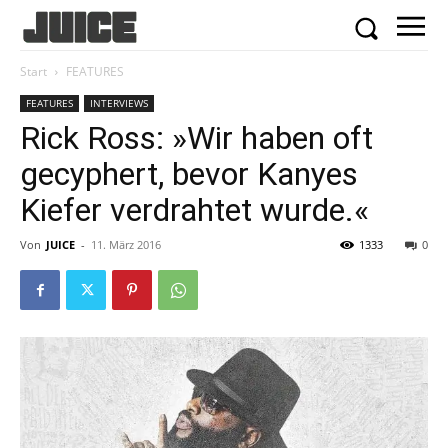
Start
FEATURES
FEATURES
INTERVIEWS
Rick Ross: »Wir haben oft
gecyphert, bevor Kanyes
Kiefer verdrahtet wurde.«
Von
JUICE
-
11. März 2016
1333
0