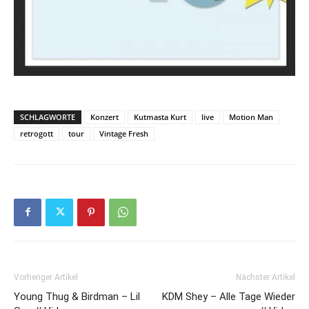
SCHLAGWORTE
Konzert
Kutmasta Kurt
live
Motion Man
retrogott
tour
Vintage Fresh
Vorheriger Artikel
Nächster Artikel
Young Thug & Birdman – Lil
KDM Shey – Alle Tage Wieder