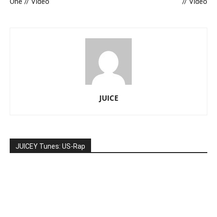
One // Video
// Video
JUICE
JUICEY Tunes: US-Rap