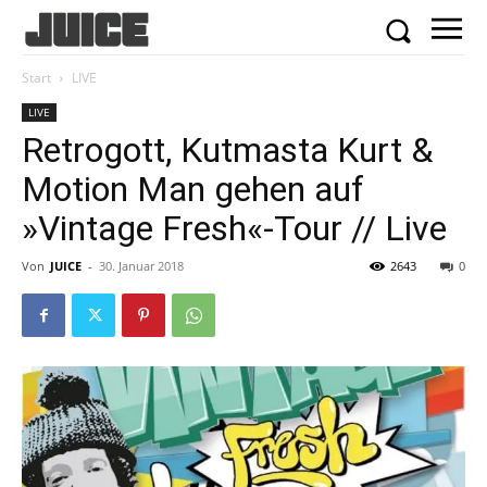
Start
LIVE
LIVE
Retrogott, Kutmasta Kurt &
Motion Man gehen auf
»Vintage Fresh«-Tour // Live
Von
JUICE
-
30. Januar 2018
2643
0