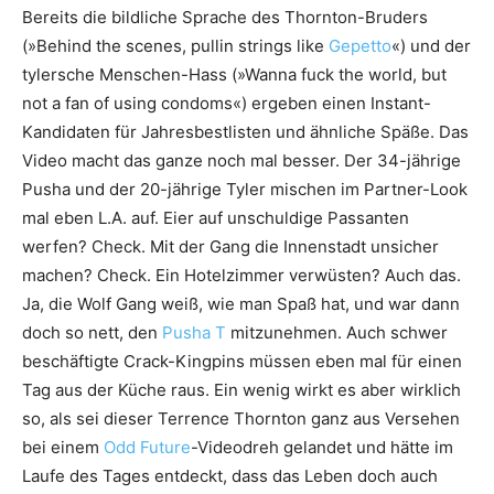
Bereits die bildliche Sprache des Thornton-Bruders
(»Behind the scenes, pullin strings like
Gepetto
«) und der
tylersche Menschen-Hass (»Wanna fuck the world, but
not a fan of using condoms«) ergeben einen Instant-
Kandidaten für Jahresbestlisten und ähnliche Späße. Das
Video macht das ganze noch mal besser. Der 34-jährige
Pusha und der 20-jährige Tyler mischen im Partner-Look
mal eben L.A. auf. Eier auf unschuldige Passanten
werfen? Check. Mit der Gang die Innenstadt unsicher
machen? Check. Ein Hotelzimmer verwüsten? Auch das.
Ja, die Wolf Gang weiß, wie man Spaß hat, und war dann
doch so nett, den
Pusha T
mitzunehmen. Auch schwer
beschäftigte Crack-Kingpins müssen eben mal für einen
Tag aus der Küche raus. Ein wenig wirkt es aber wirklich
so, als sei dieser Terrence Thornton ganz aus Versehen
bei einem
Odd Future
-Videodreh gelandet und hätte im
Laufe des Tages entdeckt, dass das Leben doch auch