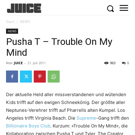
Start
NEWS
NEWS
Pusha T – Trouble On My
Mind
Von
JUICE
-
21. Juli 2011
963
0
Der aktuelle Held aller missverstandenen und wütenden
Kids trifft auf den ewigen Schneekönig. Der größte aller
Neptunes-Verehrer trifft auf Pharrells alten Kumpel. Los
Angeles trifft Virginia Beach. Die
Supreme
-Gang trifft den
Billionaire Boys Club
. Kurzum: »Trouble On My Mind«, die
Kollaboration zwischen Pusha T und Tyler, The Creator,