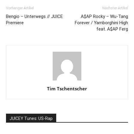
Vorheriger Artikel
Nächster Artikel
Bengio – Unterwegs // JUICE
A$AP Rocky – Wu-Tang
Premiere
Forever / Yamborghini High
feat. A$AP Ferg
Tim Tschentscher
JUICEY Tunes: US-Rap