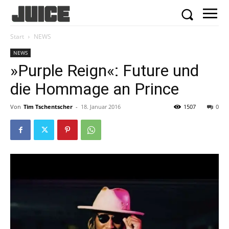
Start
NEWS
NEWS
»Purple Reign«: Future und
die Hommage an Prince
Von
Tim Tschentscher
-
18. Januar 2016
1507
0