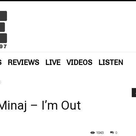
S
REVIEWS
LIVE
VIDEOS
LISTEN
)
 Minaj – I’m Out
1043
0