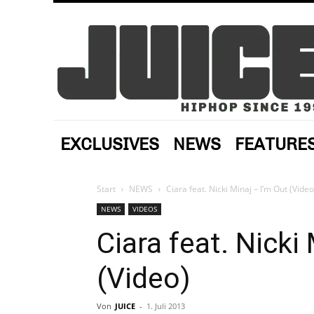
EXCLUSIVES
NEWS
FEATURE
Start
NEWS
Ciara feat. Nicki Minaj – I’m Out (Video
NEWS
VIDEOS
Ciara feat. Nicki
(Video)
Von
JUICE
-
1. Juli 2013