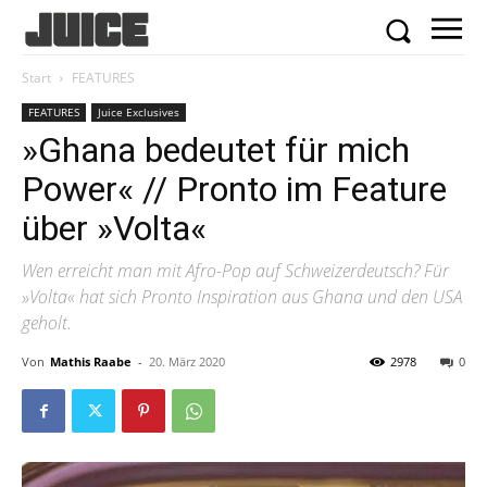
Start
FEATURES
FEATURES
Juice Exclusives
»Ghana bedeutet für mich
Power« // Pronto im Feature
über »Volta«
Wen erreicht man mit Afro-Pop auf Schweizerdeutsch? Für
»Volta« hat sich Pronto Inspiration aus Ghana und den USA
geholt.
Von
Mathis Raabe
-
20. März 2020
2978
0