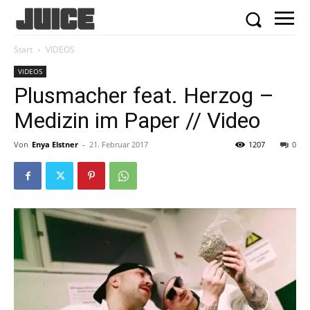
Start
VIDEOS
VIDEOS
Plusmacher feat. Herzog –
Medizin im Paper // Video
Von
Enya Elstner
-
21. Februar 2017
1207
0