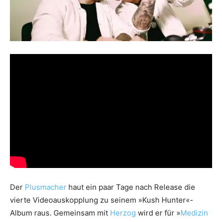
Der
Plusmacher
haut ein paar Tage nach Release die
vierte Videoauskopplung zu seinem »Kush Hunter«-
Album raus. Gemeinsam mit
Herzog
wird er für »
Medizin