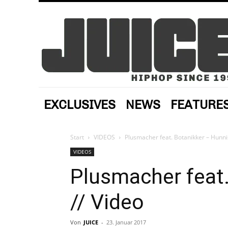
EXCLUSIVES
NEWS
FEATURE
Start
VIDEOS
Plusmacher feat. Botanikker – Hunnis
VIDEOS
Plusmacher feat.
// Video
Von
JUICE
-
23. Januar 2017