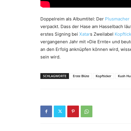
Doppelreim als Albumtitel: Der
Plusmacher
verpackt. Dass der Hase am Hasselbach läuf
erstes Signing bei
Xatar
s Zweilabel
Kopftic
vergangenen Jahr mit »Die Ernte« und beute
an den Erfolg anknüpfen können wird, wisse
sein wird.
SCHLAGWORTE
Erste Blüte
Kopfticker
Kush Hu