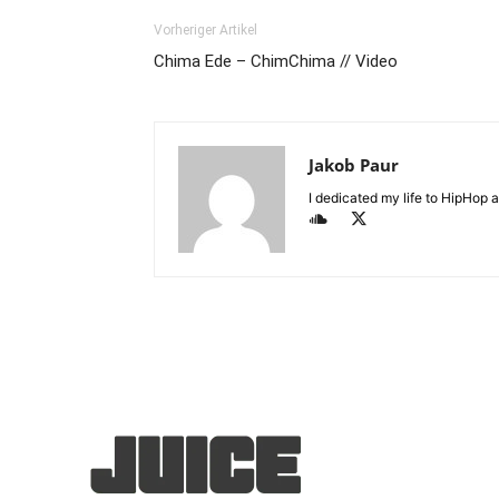
Vorheriger Artikel
Chima Ede – ChimChima // Video
Jakob Paur
I dedicated my life to HipHop an