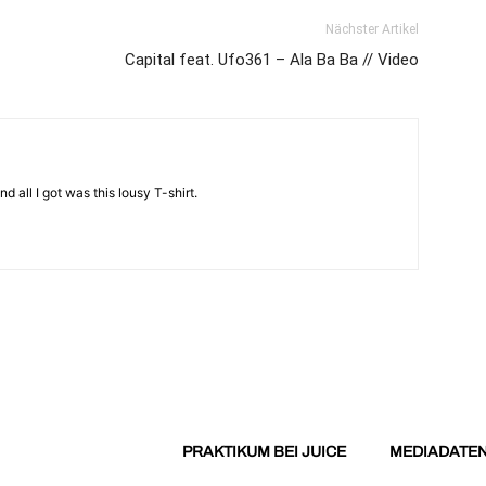
Nächster Artikel
Capital feat. Ufo361 – Ala Ba Ba // Video
d all I got was this lousy T-shirt.
PRAKTIKUM BEI JUICE
MEDIADATE