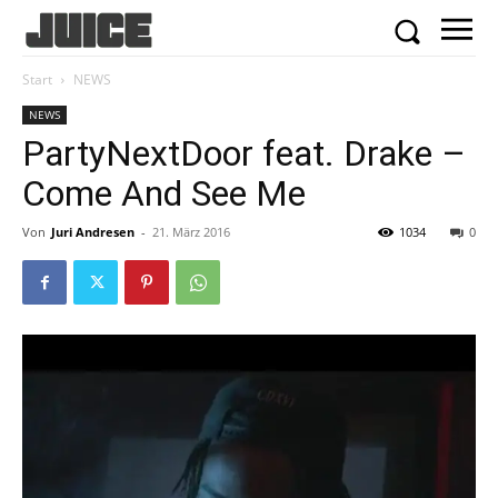
Start
NEWS
NEWS
PartyNextDoor feat. Drake –
Come And See Me
Von
Juri Andresen
-
21. März 2016
1034
0