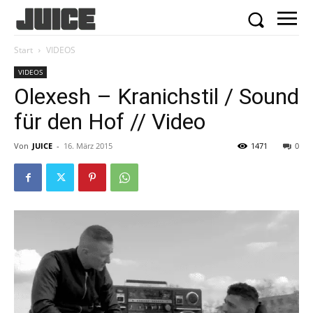
Start
VIDEOS
VIDEOS
Olexesh – Kranichstil / Sound
für den Hof // Video
Von
JUICE
-
16. März 2015
1471
0