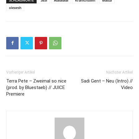
SCHLAGWORTE
385i
Aiaiaiaiai
Kranichstein
Masta
olexesh
Vorheriger Artikel
Nächster Artikel
Terra Pete – Zweimal so nice
Sadi Gent – Neu (Intro) //
(prod. by Bluestaeb) // JUICE
Video
Premiere