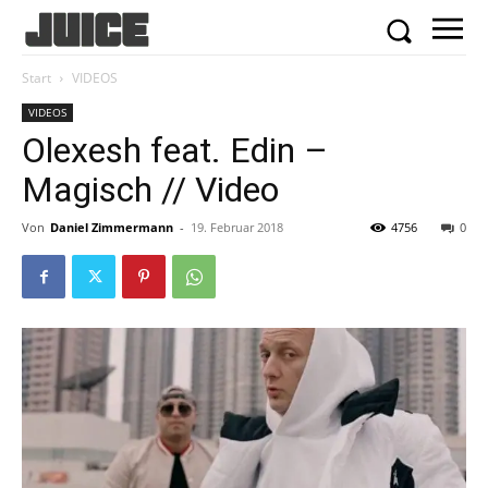
Start
VIDEOS
VIDEOS
Olexesh feat. Edin –
Magisch // Video
Von
Daniel Zimmermann
-
19. Februar 2018
4756
0