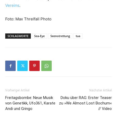
Vereins
.
Foto: Max Threlfall Photo
SCHLAGWORTE
Sea-Eye
Seenotrettung
tua
Vorheriger Artikel
Nächster Artikel
Freitagsbombe: Neue Musik
Doku über RAG: Erster Teaser
von Genetikk, Ufo361, Karate
zu »We Almost Lost Bochum«
Andi und Gringo
// Video