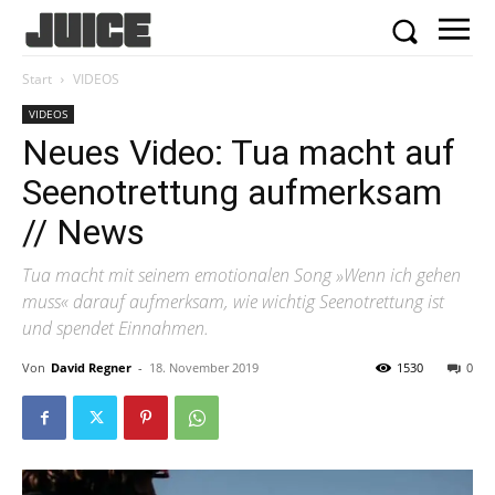
Start
VIDEOS
VIDEOS
Neues Video: Tua macht auf
Seenotrettung aufmerksam
// News
Tua macht mit seinem emotionalen Song »Wenn ich gehen
muss« darauf aufmerksam, wie wichtig Seenotrettung ist
und spendet Einnahmen.
Von
David Regner
-
18. November 2019
1530
0