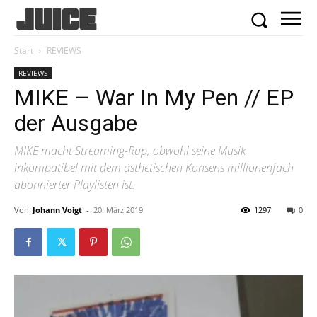
Start
REVIEWS
REVIEWS
MIKE – War In My Pen // EP
der Ausgabe
MIKE macht Streaming-Rap, obwohl seine Musik
inkompatibel mit dem ästhetischen Konsens millionenfach
abonnierter Playlisten ist.
Von
Johann Voigt
-
20. März 2019
1297
0