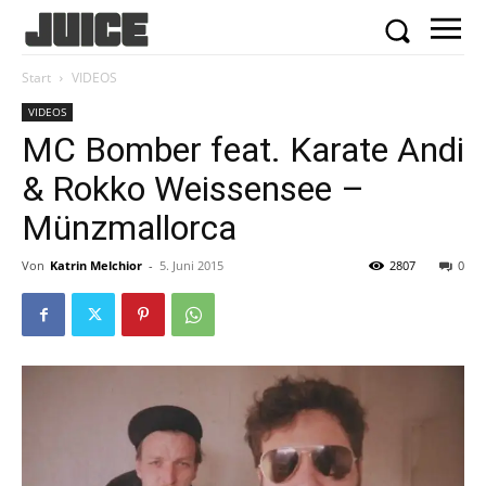
Start
VIDEOS
VIDEOS
MC Bomber feat. Karate Andi
& Rokko Weissensee –
Münzmallorca
Von
Katrin Melchior
-
5. Juni 2015
2807
0