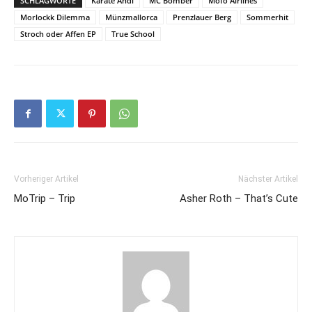
SCHLAGWORTE
Karate Andi
MC Bomber
Mofo Airlines
Morlockk Dilemma
Münzmallorca
Prenzlauer Berg
Sommerhit
Stroch oder Affen EP
True School
Vorheriger Artikel
Nächster Artikel
MoTrip – Trip
Asher Roth – That’s Cute