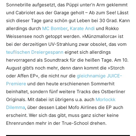
Sonnebrille aufgesetzt, das Püppi unter’n Arm geklemmt
und Cabriolet aus der Garage geholt – Ab zum See! Lässt
sich dieser Tage ganz schön gut Leben bei 30 Grad. Kann
allerdings durch
MC Bomber
,
Karate Andi
und Rokko
Weissensee noch getoppt werden. »Münzmallorca« ist
bei der derzeitigen UV-Strahlung zwar obsolet, das vom
teuflischen Dreiergespann
eignet sich allerdings
hervorragend als Soundtrack für die heißen Tage. Am 10.
August gibt’s noch mehr, denn dann kommt die »Storch
oder Affen EP«, die nicht nur die
gleichnamige JUICE-
Premiere
und den heute erschienenen Sommerhit
beinhaltet, sondern fünf weitere Tracks des Ostberliner
Originals. Mit dabei ist übrigens u.a. auch
Morlockk
Dilemma
, über dessen Label Mofo Airlines die EP auch
erscheint. Wer sich das gibt, muss ganz sicher keine
Ehrenrunden mehr in der True-School drehen.