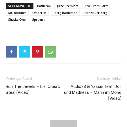
SCHLAGWORTE
Battlerap
Juice Premiere
Live From Earth
MC Bomber
Ostberlin
Pberg Battletape
Prenzlauer Berg
Shacke One
Upstruct
Vorheriger Artikel
Nächster Artikel
Run The Jewels – Lie, Cheat,
Audio88 & Yassin feat. Döll
Steal [Video]
und Mädness – Mann im Mond
[Video]