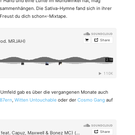
zur Hand und eine Lunte im Mundwinkel hat, mag
usammenhängen. Die Sativa-Hymne fand sich in ihrer
»Freust du dich schon«-Mixtape.
r Umfeld gab es über die vergangenen Monate auch
87ern
,
Witten Untouchable
oder der
Cosmo Gang
auf