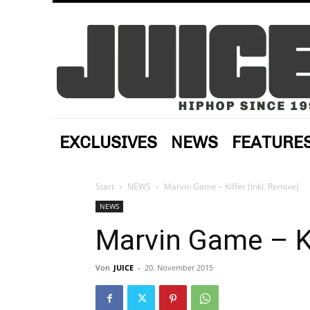
EXCLUSIVES
NEWS
FEATURE
Start
NEWS
Marvin Game – Kiffer (inkl. Remixe)
NEWS
Marvin Game – Ki
Von
JUICE
-
20. November 2015