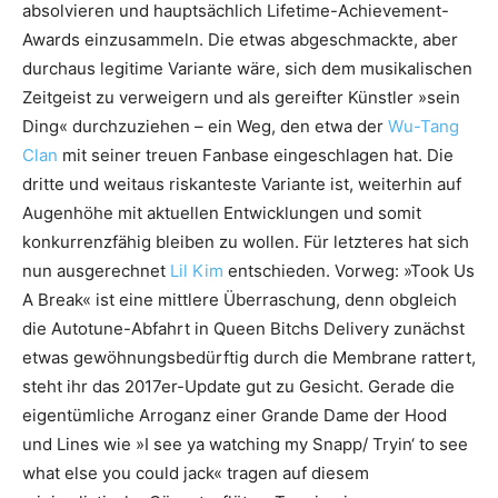
absolvieren und hauptsächlich Lifetime-Achievement-
Awards einzusammeln. Die etwas abgeschmackte, aber
durchaus legitime Variante wäre, sich dem musikalischen
Zeitgeist zu verweigern und als gereifter Künstler »sein
Ding« durchzuziehen – ein Weg, den etwa der
Wu-Tang
Clan
mit seiner treuen Fanbase eingeschlagen hat. Die
dritte und weitaus riskanteste Variante ist, weiterhin auf
Augenhöhe mit aktuellen Entwicklungen und somit
konkurrenzfähig bleiben zu wollen. Für letzteres hat sich
nun ausgerechnet
Lil Kim
entschieden. Vorweg: »Took Us
A Break« ist eine mittlere Überraschung, denn obgleich
die Autotune-Abfahrt in Queen Bitchs Delivery zunächst
etwas gewöhnungsbedürftig durch die Membrane rattert,
steht ihr das 2017er-Update gut zu Gesicht. Gerade die
eigentümliche Arroganz einer Grande Dame der Hood
und Lines wie »I see ya watching my Snapp/ Tryin‘ to see
what else you could jack« tragen auf diesem