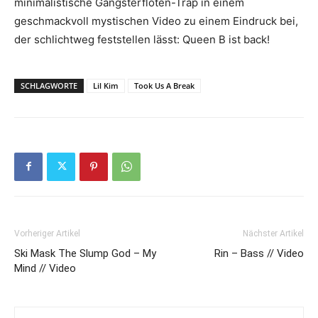
minimalistische Gängsterflöten-Trap in einem
geschmackvoll mystischen Video zu einem Eindruck bei,
der schlichtweg feststellen lässt: Queen B ist back!
SCHLAGWORTE
Lil Kim
Took Us A Break
Vorheriger Artikel
Nächster Artikel
Ski Mask The Slump God – My
Rin – Bass // Video
Mind // Video