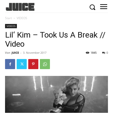
Start
VIDEOS
VIDEOS
Lil‘ Kim – Took Us A Break //
Video
Von
JUICE
-
3. November 2017
1845
0