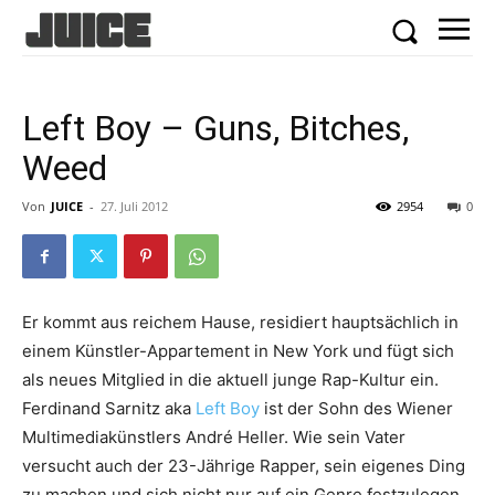
Left Boy – Guns, Bitches,
Weed
Von
JUICE
-
27. Juli 2012
2954
0
Er kommt aus reichem Hause, residiert hauptsächlich in
einem Künstler-Appartement in New York und fügt sich
als neues Mitglied in die aktuell junge Rap-Kultur ein.
Ferdinand Sarnitz aka
Left Boy
ist der Sohn des Wiener
Multimediakünstlers André Heller. Wie sein Vater
versucht auch der 23-Jährige Rapper, sein eigenes Ding
zu machen und sich nicht nur auf ein Genre festzulegen.