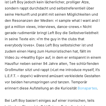
ist Left Boy jedoch kein lächerlicher, prolliger Atze,
sondern rappt durchdacht und selbstreferentiell über
seine Herkunft und prahlt mit seinen Möglichkeiten und
den Resonanzen der Medien: »I sample what I want and I
got a million views, interviews, dance-crews.« Nicht
gerade rudimentär bringt Left Boy die Selbstverliebtheit
in seine Texte ein: »I’m the guy in the clubs that
everybody loves«. Dass Left Boy selbstsicher ist und
zudem einen Hang zum Humoristischen hat, fällt im
Video zu »Healthy Ego« auf, in dem er entspannt in einem
Hausflur neben seiner 94 Jahre alten, Tee schlürfenden
Großmutter sitzt und rappt (»Let me introduce myself, it‘s
L.E.F.T. – dope!«) während amüsant verkleidete Gestalten
vor beiden herumspringen und tanzen. Temporär
erinnert diese Aufstellung an die Kuriosität
Bonapartes
.
Bei Left Boy basiert einiges auf einer ironischen, teils