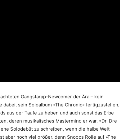
beachteten Gangstarap-Newcomer der Ära – kein
e dabei, sein Soloalbum »The Chronic« fertigzustellen,
ds aus der Taufe zu heben und auch sonst das Erbe
ten, deren musikalisches Mastermind er war. »Dr. Dre
ene Solodebüt zu schreiben, wenn die halbe Welt
 ist aber noch viel größer, denn Snoops Rolle auf »The