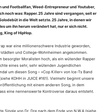
n und Footballfan, Weed-Entrepreneur und Youtuber,
h noch was: Rapper. 25 Jahre sind vergangen, seit er
lodebüt in die Welt setzte. 25 Jahre, in denen wir
les um ihn herum verändert hat, nur er sich nicht.
g, King of HipHop.
rap war eine millionenschwere Industrie geworden,
Vorstädten und College-Wohnheimen angekommen.
 besorgter Moralisten hoch, als ein wütender Rapper
chte eines sehr, sehr wütenden Jugendlichen
kandal um diesen Song – »Cop Killer« von Ice-Ts Band
 (siehe KOHH in JUICE #161). Vielmehr beginnt unsere
öffentlichung mit einem anderen Song, in dem
 dass eine nennenswerte Kontroverse daraus entsteht.
ste Single von Dr. Dre nach dem Ende von N.W.A (siehe