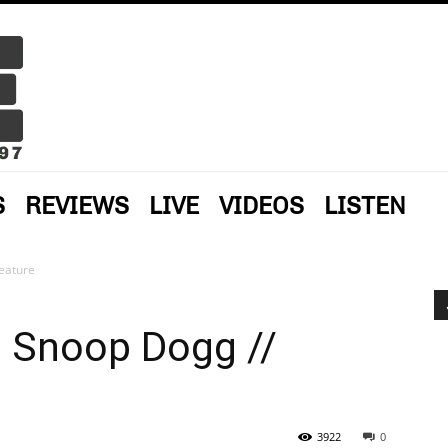
S
REVIEWS
LIVE
VIDEOS
LISTEN
eature
: Snoop Dogg //
3922
0