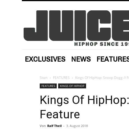
EXCLUSIVES
NEWS
FEATURE
Start
FEATURES
Kings Of HipHop: Snoop Dogg // F
FEATURES
KINGS OF HIPHOP
Kings Of HipHop
Feature
Von
Ralf Theil
-
3. August 2018