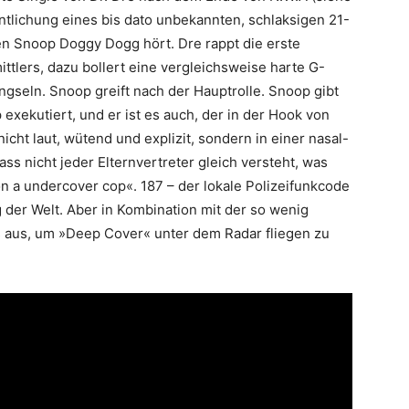
entlichung eines bis dato unbekannten, schlaksigen 21-
n Snoop Doggy Dogg hört. Dre rappt die erste
ttlers, dazu bollert eine vergleichsweise harte G-
gseln. Snoop greift nach der Hauptrolle. Snoop gibt
xekutiert, und er ist es auch, der in der Hook von
nicht laut, wütend und explizit, sondern in einer nasal-
ss nicht jeder Elternvertreter gleich versteht, was
on a undercover cop«. 187 – der lokale Polizeifunkcode
g der Welt. Aber in Kombination mit der so wenig
s aus, um »Deep Cover« unter dem Radar fliegen zu