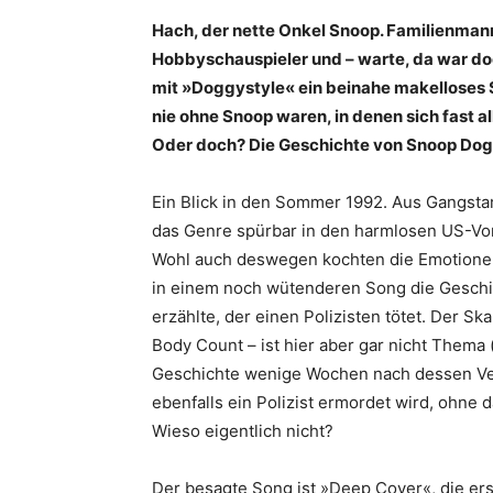
Hach, der nette Onkel Snoop. Familienman
Hobbyschauspieler und – warte, da war doc
mit »Doggystyle« ein beinahe makelloses So
nie ohne Snoop waren, in denen sich fast al
Oder doch? Die ­Geschichte von Snoop Dog
Ein Blick in den Sommer 1992. Aus Gangsta
das Genre spürbar in den harmlosen US-
Wohl auch deswegen kochten die Emotionen
in einem noch wütenderen Song die Geschi
erzählte, der einen Polizisten tötet. Der S
Body Count – ist hier aber gar nicht Thema
Geschichte wenige Wochen nach dessen Ver
ebenfalls ein Polizist ermordet wird, ohne
Wieso eigentlich nicht?
Der besagte Song ist »Deep Cover«, die er