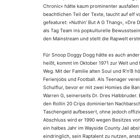
Chronic« hätte kaum prominenter ausfallen 
beachtlichen Teil der Texte, taucht auf elf v
gefeaturet: »Nuthin’ But A G Thang«, »Dre
als Tag Team ins popkulturelle Bewusstsein
den Mainstream und stellt die Rapwelt erst
Für Snoop Doggy Dogg hätte es auch ander
heißt, kommt im Oktober 1971 zur Welt und 
Weg. Mit der Familie alten Soul und R’n’B h
Ferienjobs und Football. Als Teenager vere
Schulflur, bevor er mit zwei Homies die B
Warren G, seinerseits Dr. Dres Halbbruder. 
den Rollin 20 Crips dominierten Nachbars
Taschengeld ­aufbessert, ohne jedoch offiz
Abschluss wird er 1990 wegen Besitzes von 
ein halbes Jahr im Wayside County Jail absi
eindringlich, sein Raptalent zu nutzen, ans