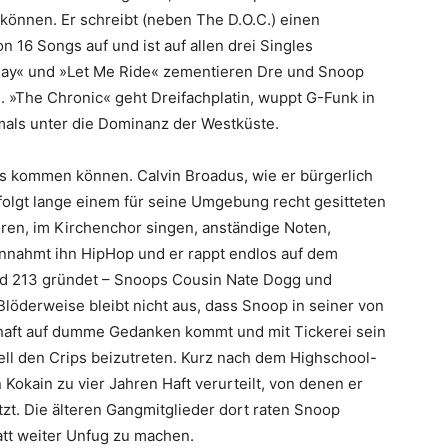
können. Er schreibt (neben The D.O.C.) einen
on 16 Songs auf und ist auf allen drei Singles
 Day« und »Let Me Ride« zementieren Dre und Snoop
. »The Chronic« geht Dreifachplatin, wuppt G-Funk in
mals unter die Dominanz der Westküste.
s kommen können. Calvin Broadus, wie er bürgerlich
folgt lange einem für seine Umgebung recht gesitteten
ören, im Kirchenchor singen, anständige Noten,
innahmt ihn HipHop und er rappt endlos auf dem
and 213 gründet – Snoops Cousin Nate Dogg und
Blöderweise bleibt nicht aus, dass Snoop in seiner von
chaft auf dumme Gedanken kommt und mit Tickerei sein
iell den Crips beizutreten. Kurz nach dem Highschool-
Kokain zu vier Jahren Haft verurteilt, von denen er
tzt. Die älteren Gangmitglieder dort raten Snoop
tatt weiter Unfug zu machen.