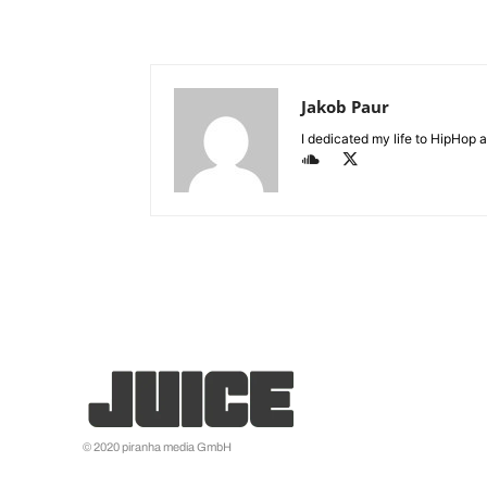
Jakob Paur
I dedicated my life to HipHop an
© 2020 piranha media GmbH