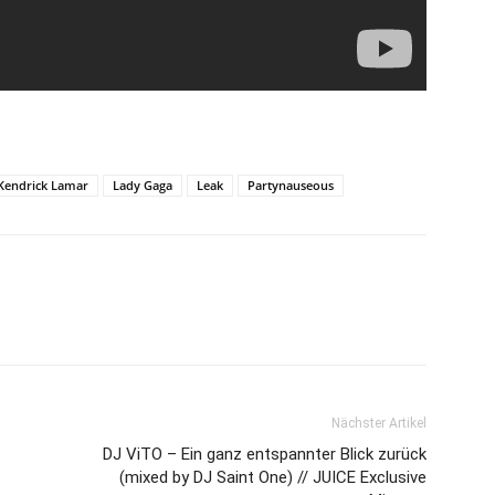
Kendrick Lamar
Lady Gaga
Leak
Partynauseous
Nächster Artikel
DJ ViTO – Ein ganz entspannter Blick zurück
(mixed by DJ Saint One) // JUICE Exclusive