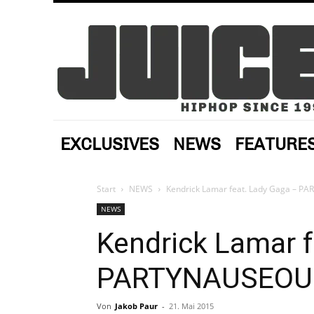
EXCLUSIVES
NEWS
FEATURE
Start
NEWS
Kendrick Lamar feat. Lady Gaga – P
NEWS
Kendrick Lamar f
PARTYNAUSEOUS 
Von
Jakob Paur
-
21. Mai 2015