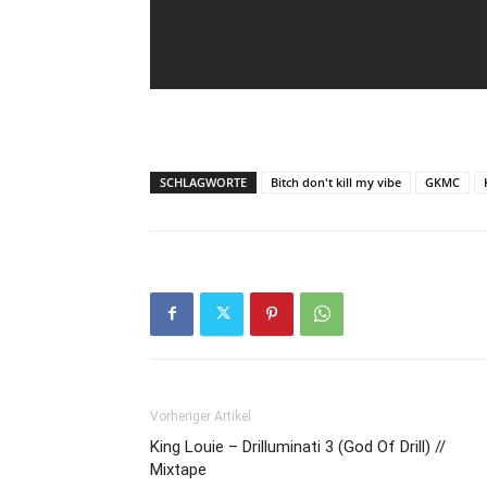
SCHLAGWORTE
Bitch don't kill my vibe
GKMC
Vorheriger Artikel
King Louie – Drilluminati 3 (God Of Drill) //
Mixtape