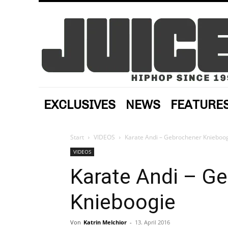
EXCLUSIVES
NEWS
FEATURE
Start
VIDEOS
Karate Andi – Gebrochener Knieboo
VIDEOS
Karate Andi – G
Knieboogie
Von
Katrin Melchior
-
13. April 2016