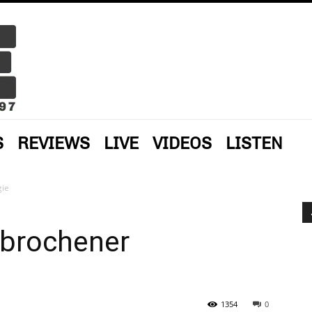
S
REVIEWS
LIVE
VIDEOS
LISTEN
gie
ebrochener
1354
0