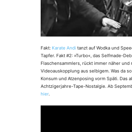
Fakt:
Karate Andi
tanzt auf Wodka und Spee
Tapfer. Fakt #2: »Turbo«, das Selfmade-De
Flaschensammlers, rückt immer näher und m
Videoauskopplung aus selbigem. Was da so
Konsum und Atzenposing vorm Späti. Das al
Achtzigerjahre-Tape-Nostalgie. Ab Septembe
hier
.