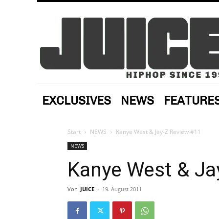
EXCLUSIVES
NEWS
FEATURE
Start
NEWS
Kanye West & Jay-Z Review #11
NEWS
Kanye West & Ja
Von
JUICE
-
19. August 2011