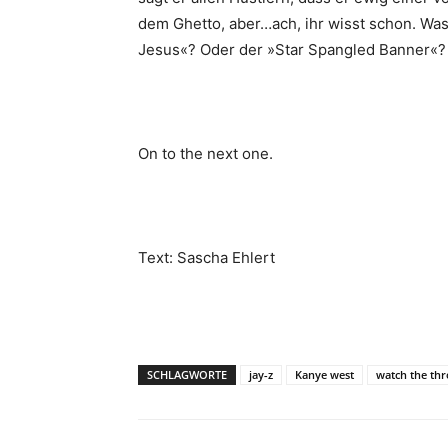
dem Ghetto, aber…ach, ihr wisst schon. Was
Jesus«? Oder der »Star Spangled Banner«?
On to the next one.
Text: Sascha Ehlert
SCHLAGWORTE
jay-z
Kanye west
watch the th