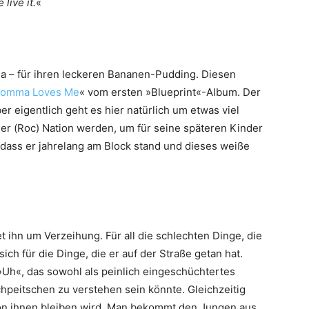
live it.
«
ma – für ihren leckeren Bananen-Pudding. Diesen
omma Loves Me
« vom ersten »Blueprint«-Album. Der
r eigentlich geht es hier natürlich um etwas viel
er (Roc) Nation werden, um für seine späteren Kinder
, dass er jahrelang am Block stand und dieses weiße
t ihn um Verzeihung. Für all die schlechten Dinge, die
sich für die Dinge, die er auf der Straße getan hat.
 »Uh«, das sowohl als peinlich eingeschüchtertes
hpeitschen zu verstehen sein könnte. Gleichzeitig
 von ihnen bleiben wird. Man bekommt den Jungen aus