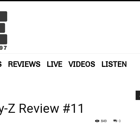
S
REVIEWS
LIVE
VIDEOS
LISTEN
y-Z Review #11
849
0