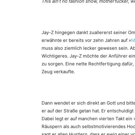
This ain’t no fashion show, motherfucker, we 
Jay-Z hingegen dankt zuallererst seiner O
erwähnte er bereits vor zehn Jahren auf »
M
muss also ziemlich lecker gewesen sein. Abe
Wichtigeres. Jay-Z möchte der Anführer ein
zu sorgen. Eine nette Rechtfertigung dafür
Zeug verkaufte.
Dann wendet er sich direkt an Gott und bitte
er auf der Straße getan hat. Er entschuldigt 
Dabei legt er auf manchen vierten Takt ein
Räuspern als auch selbstmotivierendes Hoc
sagt er allen Hustlern, dass er ewig einer