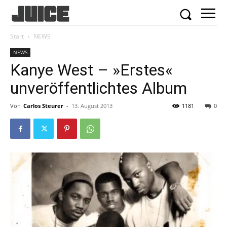
Start
NEWS
NEWS
Kanye West – »Erstes«
unveröffentlichtes Album
Von
Carlos Steurer
-
13. August 2013
1181
0