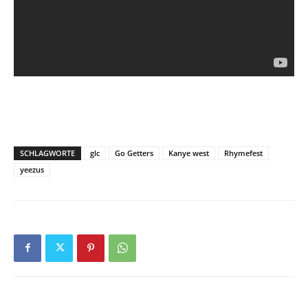
SCHLAGWORTE
glc
Go Getters
Kanye west
Rhymefest
yeezus