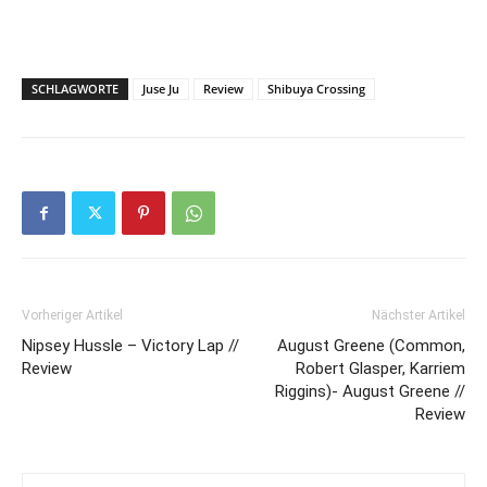
SCHLAGWORTE
Juse Ju
Review
Shibuya Crossing
Vorheriger Artikel
Nächster Artikel
Nipsey Hussle – Victory Lap //
August Greene (Common,
Review
Robert Glasper, Karriem
Riggins)- August Greene //
Review