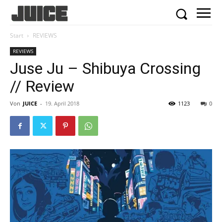
Start
REVIEWS
REVIEWS
Juse Ju – Shibuya Crossing
// Review
Von
JUICE
-
19. April 2018
1123
0