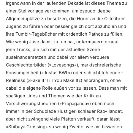
Irgendwann in der laufenden Dekade ist dieses Thema zu
einer Steilvorlage verkommen, um pseudo-deepe
Allgemeinplätze zu besetzen, die Hörer an die Orte ihrer
Jugend zu führen oder besser gleich dort abzuholen und
ihre Tumblr-­Tagebücher mit ordentlich Pathos zu füllen.
Wie wenig Juse damit zu tun hat, untermauern erneut
jene Tracks, die sich mit der aktuellen Szene
auseinandersetzen und dabei vor allem verquere
Geschlechter­bilder (»Lovesongs«), marktschreierische
Konsumgeilheit (»Justus BWL«) oder schlicht fehlende ­
Realness (»Fake It ‘Till You Make It«) anprangern, ohne
dabei die eigene Rolle außen vor zu lassen. Dass man mit
spaßigen Lines und Themen wie der Kritik an
Verschwörungs­theorien (»Propaganda«) eben noch
immer in der Schublade »lustiger, schlauer Rap« landet,
aber nicht zwingend viele Platten verkauft, daran lässt
»Shibuya Crossing« so wenig Zweifel wie am bisweilen