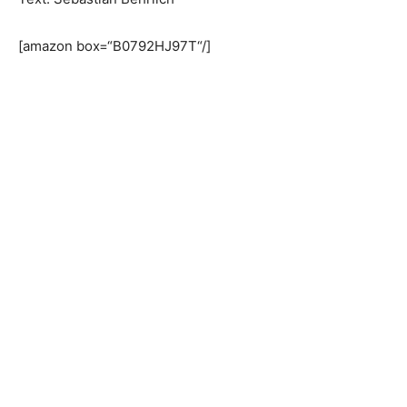
[amazon box=“B0792HJ97T“/]