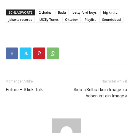
SCHLAGWORTE
2 chainz
Badu
betty ford boys
big k.r.i.t.
jakarta records
JUICEy Tunes
Oktober
Playlist
Soundcloud
Vorheriger Artikel
Nächster Artikel
Future – Stick Talk
Sido: »Selbst kein Image zu
haben ist ein Image.«