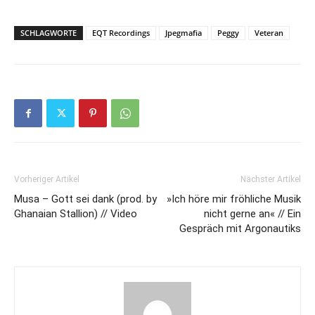
SCHLAGWORTE
EQT Recordings
Jpegmafia
Peggy
Veteran
Vorheriger Artikel
Nächster Artikel
Musa – Gott sei dank (prod. by
»Ich höre mir fröhliche Musik
Ghanaian Stallion) // Video
nicht gerne an« // Ein
Gespräch mit Argonautiks