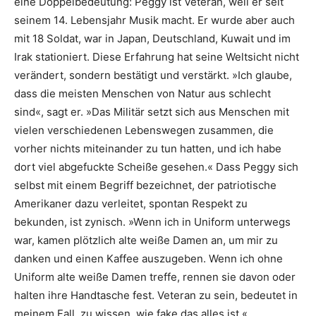
eine Doppel­bedeutung: Peggy ist Veteran, weil er seit
seinem 14. Lebensjahr Musik macht. Er wurde aber auch
mit 18 Soldat, war in Japan, Deutschland, Kuwait und im
Irak stationiert. Diese Erfahrung hat seine Weltsicht nicht
verändert, sondern bestätigt und verstärkt. »Ich glaube,
dass die meisten Menschen von Natur aus schlecht
sind«, sagt er. »Das Militär setzt sich aus Menschen mit
vielen verschiedenen Lebenswegen zusammen, die
vorher nichts miteinander zu tun hatten, und ich habe
dort viel abgefuckte Scheiße gesehen.« Dass Peggy sich
selbst mit einem Begriff bezeichnet, der patriotische
Amerikaner dazu verleitet, spontan Respekt zu
bekunden, ist zynisch. »Wenn ich in Uniform unterwegs
war, kamen plötzlich alte weiße Damen an, um mir zu
danken und einen Kaffee auszugeben. Wenn ich ohne
Uniform alte weiße Damen treffe, rennen sie davon oder
halten ihre Handtasche fest. Veteran zu sein, bedeutet in
meinem Fall, zu wissen, wie fake das alles ist.«