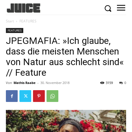
Start
FEATURES
FEATURES
JPEGMAFIA: »Ich glaube,
dass die meisten Menschen
von Natur aus schlecht sind«
// Feature
Von
Mathis Raabe
-
30. November 2018
3159
0