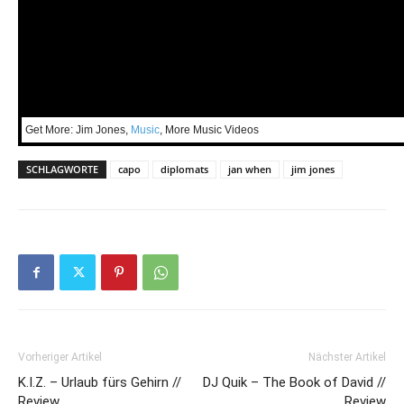
Get More: Jim Jones,
Music
, More Music Videos
SCHLAGWORTE
capo
diplomats
jan when
jim jones
Vorheriger Artikel
Nächster Artikel
K.I.Z. – Urlaub fürs Gehirn //
DJ Quik – The Book of David //
Review
Review