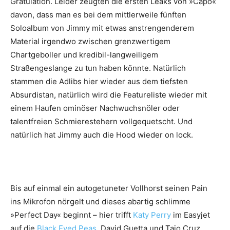
Gratulation. Leider zeugten die ersten Leaks von »Capo«
davon, dass man es bei dem mittlerweile fünften
Soloalbum von Jimmy mit etwas anstrengenderem
Material irgendwo zwischen grenzwertigem
Chartgeboller und kredibil-langweiligem
Straßengeslange zu tun haben könnte. Natürlich
stammen die Adlibs hier wieder aus dem tiefsten
Absurdistan, natürlich wird die Featureliste wieder mit
einem Haufen ominöser Nachwuchsnöler oder
talentfreien Schmierestehern vollgequetscht. Und
natürlich hat Jimmy auch die Hood wieder on lock.
Bis auf einmal ein autogetuneter Vollhorst seinen Pain
ins Mikrofon nörgelt und dieses abartig schlimme
»Perfect Day« beginnt – hier trifft
Katy Perry
im Easyjet
auf die
Black Eyed Peas
, David Guetta und Taio Cruz.