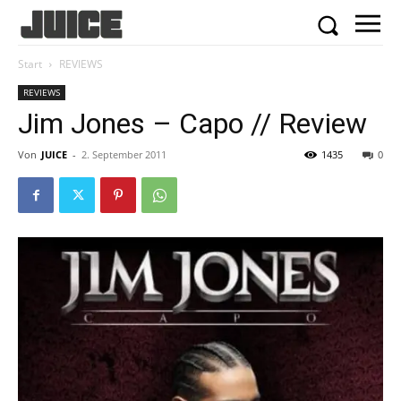
Start
REVIEWS
REVIEWS
Jim Jones – Capo // Review
Von
JUICE
-
2. September 2011
1435
0