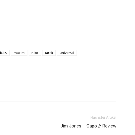
k.i.z.
maxim
niko
tarek
universal
Nächster Artikel
Jim Jones – Capo // Review