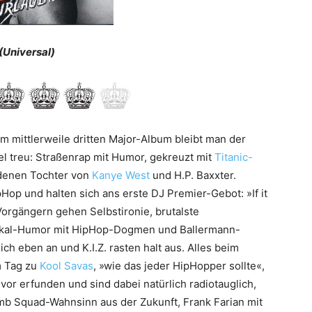
(Universal)
em mittlerweile dritten Major-Album bleibt man der
l treu: Straßenrap mit Humor, gekreuzt mit
Titanic-
denen Tochter von
Kanye West
und H.P. Baxxter.
Hop und halten sich ans erste DJ Premier-Gebot: »If it
n Vorgängern gehen Selbstironie, brutalste
 Fäkal-Humor mit HipHop-Dogmen und Ballermann-
ch eben an und K.I.Z. rasten halt aus. Alles beim
am Tag zu
Kool Savas
, »wie das jeder HipHopper sollte«,
vor erfunden und sind dabei natürlich radiotauglich,
mb Squad-Wahnsinn aus der Zukunft, Frank Farian mit