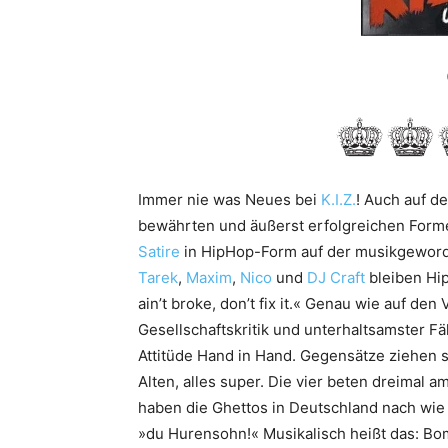
Immer nie was Neues bei
K.I.Z.
! Auch auf d
bewährten und äußerst erfolgreichen Forme
Satire
in HipHop-Form auf der musikgewor
Tarek
,
Maxim
,
Nico
und
DJ Craft
bleiben Hip
ain’t broke, don’t fix it.« Genau wie auf de
Gesellschaftskritik und unterhaltsamster
Attitüde Hand in Hand. Gegensätze ziehen si
Alten, alles super. Die vier beten dreimal 
haben die Ghettos in Deutschland nach wie 
»du Hurensohn!« Musikalisch heißt das: Bo