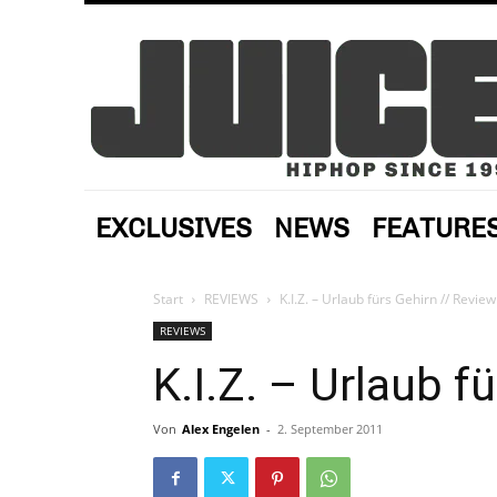
EXCLUSIVES
NEWS
FEATURE
Start
REVIEWS
K.I.Z. – Urlaub fürs Gehirn // Review
REVIEWS
K.I.Z. – Urlaub f
Von
Alex Engelen
-
2. September 2011