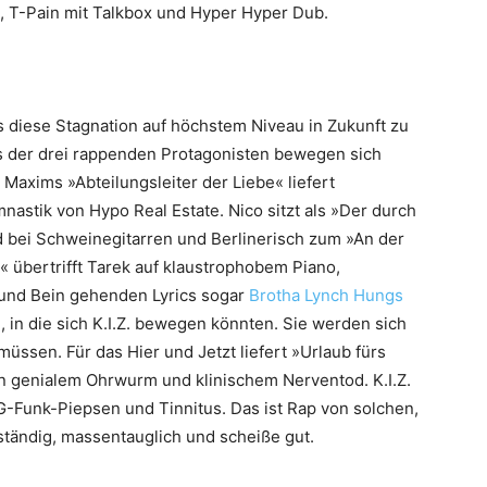
, T-Pain mit Talkbox und Hyper Hyper Dub.
ss diese Stagnation auf höchstem Niveau in Zukunft zu
 der drei rappenden Protagonisten bewegen sich
Maxims »Abteilungsleiter der Liebe« liefert
astik von Hypo Real Estate. Nico sitzt als »Der durch
 bei Schweinegitarren und Berlinerisch zum »An der
 übertrifft Tarek auf klaustrophobem Piano,
nd Bein gehenden Lyrics sogar
Brotha Lynch Hungs
n, in die sich K.I.Z. bewegen könnten. Sie werden sich
üssen. Für das Hier und Jetzt liefert »Urlaub fürs
en genialem Ohrwurm und klinischem Nerventod. K.I.Z.
Funk-Piepsen und Tinnitus. Das ist Rap von solchen,
ständig, massentauglich und scheiße gut.