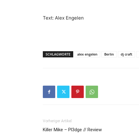
Text: Alex Engelen
SCHLAGWORTE
alex engelen
Berlin
dj craft
Vorheriger Artikel
Killer Mike – Pl3dge // Review