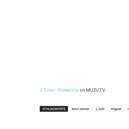
J. Cole – Powertrip
on MUZU.TV
SCHLAGWORTE
born sinner
j. cole
miguel