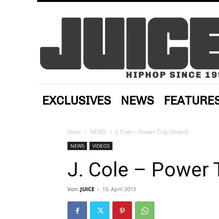
EXCLUSIVES
NEWS
FEATURE
Start
NEWS
J. Cole – Power Trip (Video)
NEWS
VIDEOS
J. Cole – Power 
Von
JUICE
-
10. April 2013