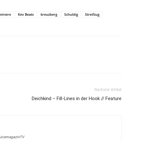
remiere
Kev Beats
kreuzberg
Schuldig
Streifzug
Nächster Artikel
Deichkind – Fill-Lines in der Hook // Feature
juicemagazinTV