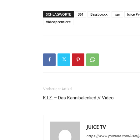
SCHLAGWORTE
361
Bassboxxx
Isar
Juice P
Videopremiere
Vorheriger Artikel
K.I.Z. – Das Kannibalenlied // Video
JUICE TV
https://www.youtube.com/user/