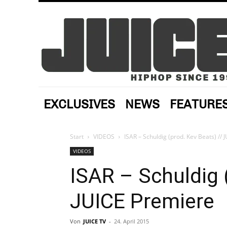
EXCLUSIVES
NEWS
FEATURE
Start
VIDEOS
ISAR – Schuldig (prod. Kev Beats) //
VIDEOS
ISAR – Schuldig 
JUICE Premiere
Von
JUICE TV
-
24. April 2015