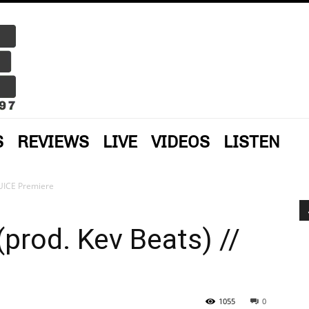
S
REVIEWS
LIVE
VIDEOS
LISTEN
 JUICE Premiere
(prod. Kev Beats) //
1055
0