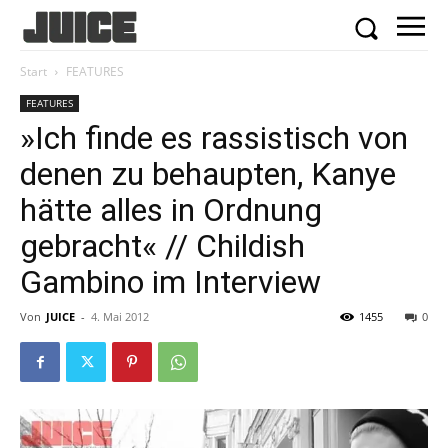
Start
FEATURES
FEATURES
»Ich finde es rassistisch von
denen zu behaupten, Kanye
hätte alles in Ordnung
gebracht« // Childish
Gambino im Interview
Von
JUICE
-
4. Mai 2012
1455
0