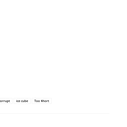
corrupt
ice cube
Too $hort