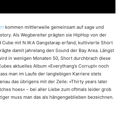
rt
kommen mittlerweile gemeinsam auf sage und
story. Als Wegbereiter prägten sie HipHop von der
 Cube mit N.W.A Gangstarap erfand, kultivierte Short
ägte damit jahrelang den Sound der Bay Area. Längst
rd in wenigen Monaten 50, Short durchbrach diese
 Cubes aktuelles Album »Everythang’s Corrupt« noch
s man im Laufe der langlebigen Karriere stets
nau das übrigens mit der Zeile: »Thirty years later
e bitches hoes« – bei aller Liebe zum oftmals leider grob
ziger muss man das als hängengeblieben bezeichnen.