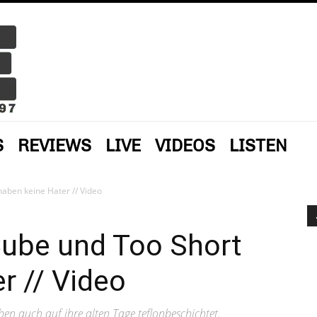
S
REVIEWS
LIVE
VIDEOS
LISTEN
haben keine Hater // Video
Cube und Too Short
r // Video
en auch auf ihre alten Tage teflonbeschichtet.