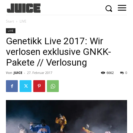
Start
LIVE
LIVE
Genetikk Live 2017: Wir
verlosen exklusive GNKK-
Pakete // Verlosung
Von
JUICE
-
27. Februar 2017
6662
0