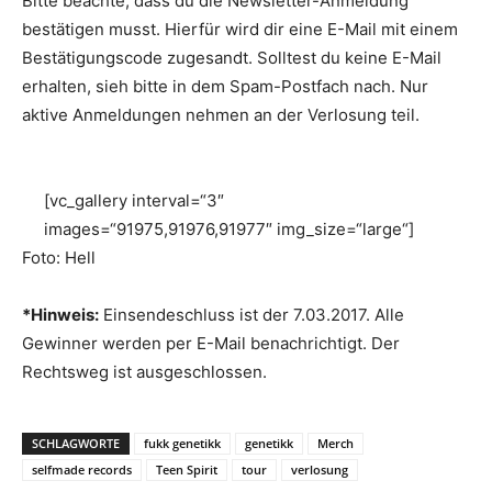
Bitte beachte, dass du die Newsletter-Anmeldung
bestätigen musst. Hierfür wird dir eine E-Mail mit einem
Bestätigungscode zugesandt. Solltest du keine E-Mail
erhalten, sieh bitte in dem Spam-Postfach nach. Nur
aktive Anmeldungen nehmen an der Verlosung teil.
[vc_gallery interval=“3″
images=“91975,91976,91977″ img_size=“large“]
Foto: Hell
*Hinweis:
Einsendeschluss ist der 7.03.2017. Alle
Gewinner werden per E-Mail benachrichtigt. Der
Rechtsweg ist ausgeschlossen.
SCHLAGWORTE
fukk genetikk
genetikk
Merch
selfmade records
Teen Spirit
tour
verlosung