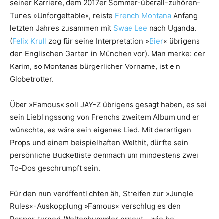
seiner Karriere, dem 2017er Sommer-überall-zuhören-
Tunes »Unforgettable«, reiste
French Montana
Anfang
letzten Jahres zusammen mit
Swae Lee
nach Uganda.
(
Felix Krull
zog für seine Interpretation »
Bier
« übrigens
den Englischen Garten in München vor). Man merke: der
Karim, so Montanas bürgerlicher Vorname, ist ein
Globetrotter.
Über »Famous« soll JAY-Z übrigens gesagt haben, es sei
sein Lieblingssong von Frenchs zweitem Album und er
wünschte, es wäre sein eigenes Lied. Mit derartigen
Props und einem beispielhaften Welthit, dürfte sein
persönliche Bucketliste demnach um mindestens zwei
To-Dos geschrumpft sein.
Für den nun veröffentlichten äh, Streifen zur »Jungle
Rules«-Auskopplung »Famous« verschlug es den
Rapper-turned-Weltenbummler erneut – wie bei