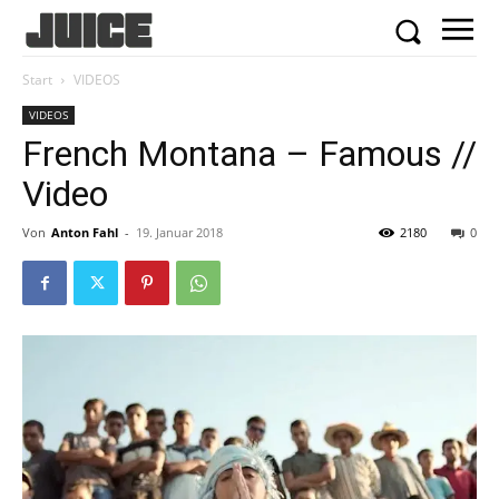
Start
VIDEOS
VIDEOS
French Montana – Famous //
Video
Von
Anton Fahl
-
19. Januar 2018
2180
0