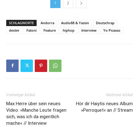
1
2
SCHLAGWORTE
Andorra
Audio88 & Yassin
Deutschrap
dexter
Fatoni
Feature
hiphop
Interview
Yo Picasso
Vorheriger Artikel
Nächster Artikel
Max Herre über sein neues
Hör dir Haiytis neues Album
Video: »Manche Leute fragen
»Perroquet« an // Stream
sich, was ich da eigentlich
mache« // Interview