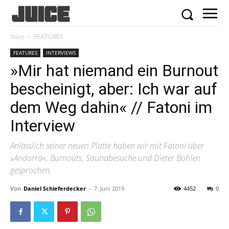
Start
FEATURES
FEATURES
INTERVIEWS
»Mir hat niemand ein Burnout
bescheinigt, aber: Ich war auf
dem Weg dahin« // Fatoni im
Interview
Anlässlich seiner neuen Platte haben wir mit Fatoni über
»Andorra«, Burnouts, Saunabesuche und Dieter Bohlen
gesprochen.
Von
Daniel Schieferdecker
-
7. Juni 2019
4452
0