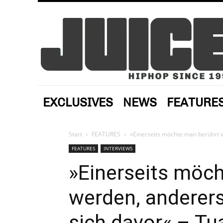
EXCLUSIVES
NEWS
FEATURE
Start
FEATURES
»Einerseits möchte man berührt w
FEATURES
INTERVIEWS
»Einerseits möc
werden, anderers
sich davor« – Tua