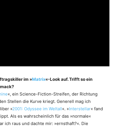
ftragskiller im »
Matrix
«-Look auf. Trifft so ein
chmack?
hine
«, ein Science-Fiction-Streifen, der Richtung
en Stellen die Kurve kriegt. Generell mag ich
iber »
2001: Odyssee im Weltall
«. »
Interstellar
« fand
ekippt. Als es wahrscheinlich für das »normale«
 ich raus und dachte mir: »ernsthaft?«. Die