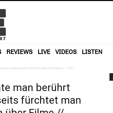
S
REVIEWS
LIVE
VIDEOS
LISTEN
erden, andererseits fürchtet man sich davor« – Tua...
hte man berührt
eits fürchtet man
 über Filme //