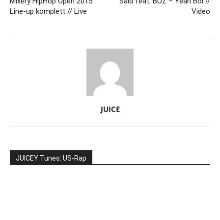
Mixery HipHop Open 2015:
Said feat. BOZ – Yeah Boi //
Line-up komplett // Live
Video
JUICE
JUICEY Tunes: US-Rap