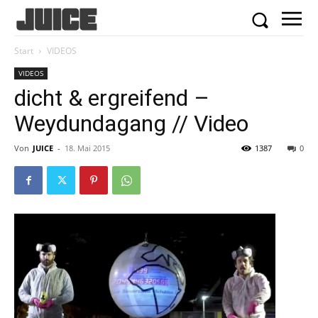
Start
VIDEOS
VIDEOS
dicht & ergreifend –
Weydundagang // Video
Von
JUICE
-
18. Mai 2015
1387
0