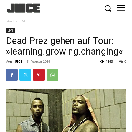
Start
LIVE
LIVE
Dead Prez gehen auf Tour:
»learning.growing.changing«
Von
JUICE
-
5. Februar 2016
1163
0