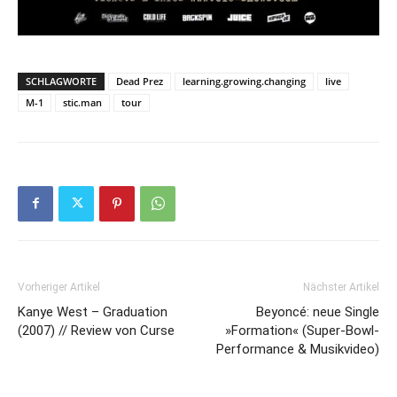
SCHLAGWORTE
Dead Prez
learning.growing.changing
live
M-1
stic.man
tour
Vorheriger Artikel
Nächster Artikel
Kanye West – Graduation
Beyoncé: neue Single
(2007) // Review von Curse
»Formation« (Super-Bowl-
Performance & Musikvideo)