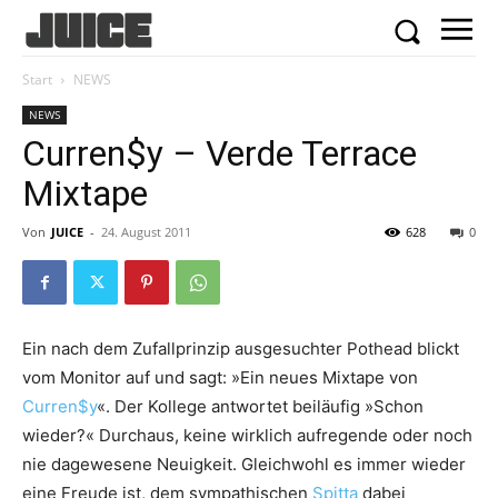
Start
NEWS
NEWS
Curren$y – Verde Terrace
Mixtape
Von
JUICE
-
24. August 2011
628
0
Ein nach dem Zufallprinzip ausgesuchter Pothead blickt
vom Monitor auf und sagt: »Ein neues Mixtape von
Curren$y
«. Der Kollege antwortet beiläufig »Schon
wieder?« Durchaus, keine wirklich aufregende oder noch
nie dagewesene Neuigkeit. Gleichwohl es immer wieder
eine Freude ist, dem sympathischen
Spitta
dabei