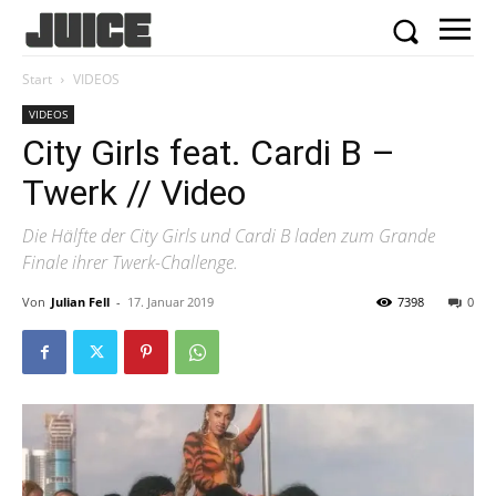
Start
VIDEOS
VIDEOS
City Girls feat. Cardi B –
Twerk // Video
Die Hälfte der City Girls und Cardi B laden zum Grande
Finale ihrer Twerk-Challenge.
Von
Julian Fell
-
17. Januar 2019
7398
0