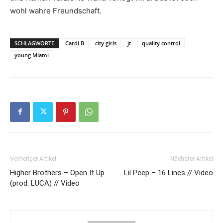
wohl wahre Freundschaft.
SCHLAGWORTE
Cardi B
city girls
jt
quality control
young Miami
Vorheriger Artikel
Nächster Artikel
Higher Brothers – Open It Up
Lil Peep – 16 Lines // Video
(prod. LUCA) // Video