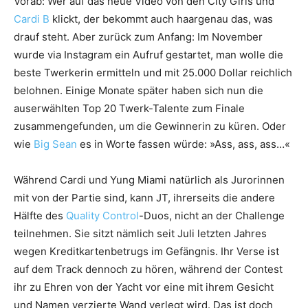
Vorab: Wer auf das neue Video von den City Girls und
Cardi B
klickt, der bekommt auch haargenau das, was
drauf steht. Aber zurück zum Anfang: Im November
wurde via Instagram ein Aufruf gestartet, man wolle die
beste Twerkerin ermitteln und mit 25.000 Dollar reichlich
belohnen. Einige Monate später haben sich nun die
auserwählten Top 20 Twerk-Talente zum Finale
zusammengefunden, um die Gewinnerin zu küren. Oder
wie
Big Sean
es in Worte fassen würde: »Ass, ass, ass…«
Während Cardi und Yung Miami natürlich als Jurorinnen
mit von der Partie sind, kann JT, ihrerseits die andere
Hälfte des
Quality Control
-Duos, nicht an der Challenge
teilnehmen. Sie sitzt nämlich seit Juli letzten Jahres
wegen Kreditkartenbetrugs im Gefängnis. Ihr Verse ist
auf dem Track dennoch zu hören, während der Contest
ihr zu Ehren von der Yacht vor eine mit ihrem Gesicht
und Namen verzierte Wand verlegt wird. Das ist doch